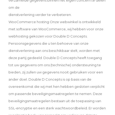
verzamelde gegevens binnen het eigen concern te delen
om de
dienstverlening verder te verbeteren.
WooCommerce hosting
Onze webwinkel is ontwikkeld
met software van WooCommerce, wij hebben voor onze
webhosting gekozen voor
Double D Concepts.
Persoonsgegevens die u ten behoeve van onze
dienstverlening aan ons beschikbaar
stelt, worden met
deze partij gedeeld. Double D Concepts heeft toegang
tot uw gegevens om ons
(technische) ondersteuning te
bieden, zij zullen uw gegevens nooit gebruiken voor een
ander doel. Double
D Concepts is op basis van de
overeenkomst die wij met hen hebben gesloten verplicht
om passende
beveiligingsmaatregelen te nemen. Deze
beveiligingsmaatregelen bestaan uit de toepassing van
SSL-encryptie en
een sterk wachtwoordbeleid. Er worden