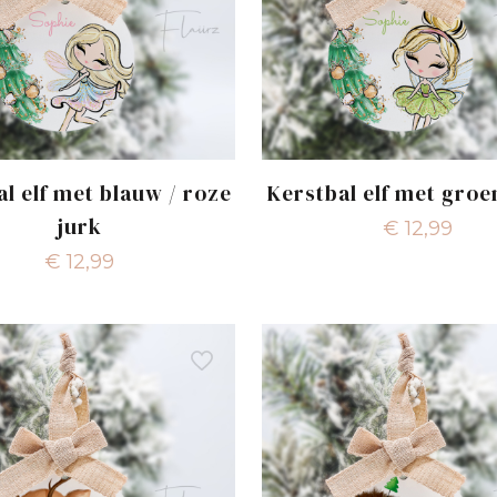
al elf met blauw / roze
Kerstbal elf met groe
jurk
€
12,99
€
12,99