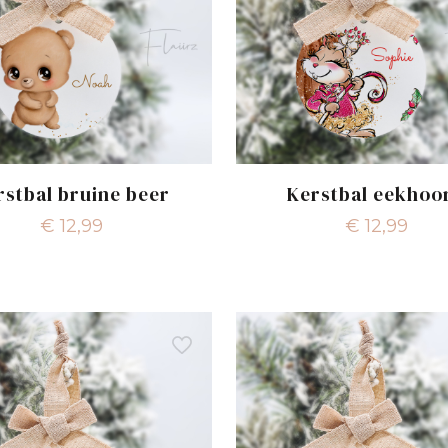
rstbal bruine beer
Kerstbal eekhoo
€
12,99
€
12,99