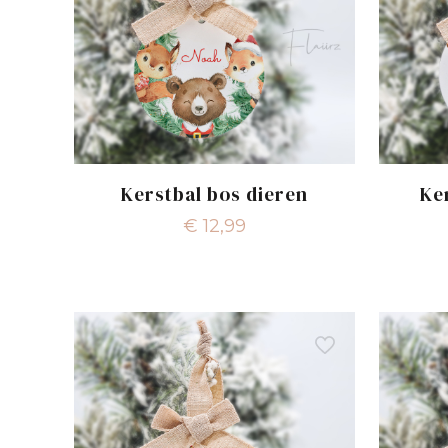
Kerstbal bos dieren
Ke
€
12,99