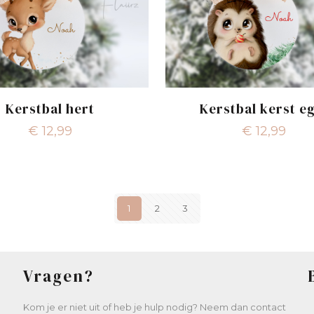
Kerstbal hert
Kerstbal kerst e
€
12,99
€
12,99
1
2
3
Vragen?
Kom je er niet uit of heb je hulp nodig? Neem dan contact