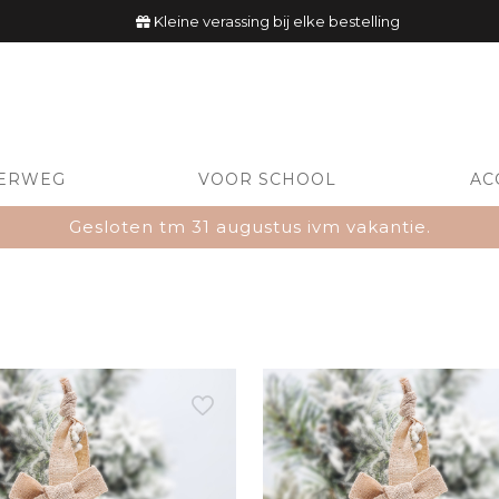
Kleine verassing bij elke bestelling
ERWEG
VOOR SCHOOL
AC
Gesloten tm 31 augustus ivm vakantie.