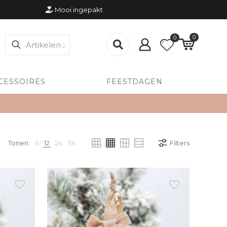
Mooi ingepakt
0
0
CESSOIRES
FEESTDAGEN
Tonen:
6
12
24
36
Filters