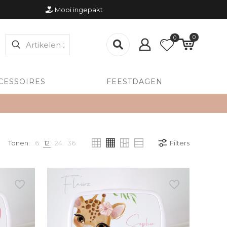
Mooi ingepakt
0
0
CESSOIRES
FEESTDAGEN
Tonen:
6
12
24
36
Filters