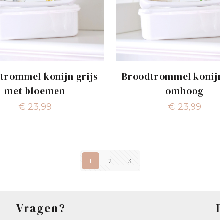
trommel konijn grijs
Broodtrommel konijn
met bloemen
omhoog
€
23,99
€
23,99
1
2
3
Vragen?