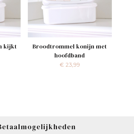
 kijkt
Broodtrommel konijn met
hoofdband
€
23,99
Betaalmogelijkheden