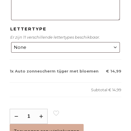
LETTERTYPE
Er zijn 11 verschillende lettertypes beschikbaar.
1x
Auto zonnescherm tijger met bloemen
€ 14,99
Subtotal
€ 14,99
Auto
zonnescherm
tijger