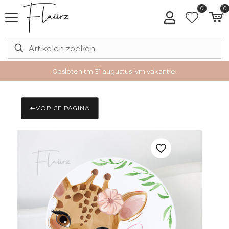
0
0
Gesloten tm 31 augustus ivm vakantie.
VORIGE PAGINA