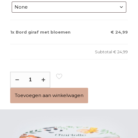
1x
Bord giraf met bloemen
€ 24,99
Subtotal
€ 24,99
Bord
giraf
met
Toevoegen aan winkelwagen
bloemen
aantal