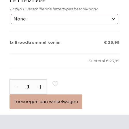
LETTERTYPE
Er zijn 11 verschillende lettertypes beschikbaar.
1x
Broodtrommel konijn
€ 23,99
Subtotal
€ 23,99
Broodtrommel
konijn
aantal
Toevoegen aan winkelwagen