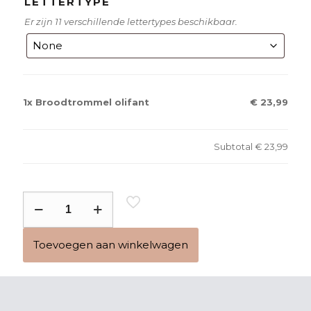
LETTERTYPE
Er zijn 11 verschillende lettertypes beschikbaar.
1x
Broodtrommel olifant
€ 23,99
Subtotal
€ 23,99
Broodtrommel
olifant
aantal
Toevoegen aan winkelwagen