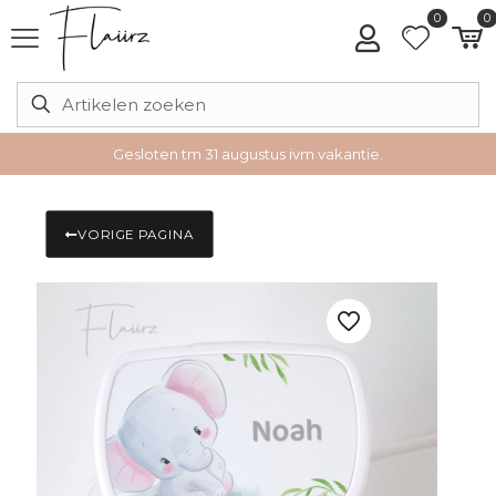
0
0
Gesloten tm 31 augustus ivm vakantie.
VORIGE PAGINA