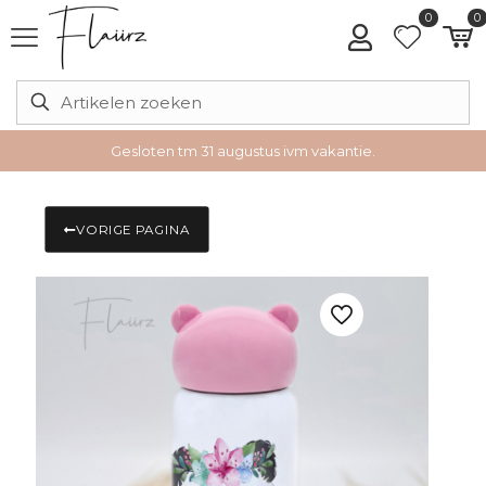
0
0
Gesloten tm 31 augustus ivm vakantie.
VORIGE PAGINA