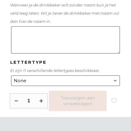
Wanneer je de drinkbeker wilt zonder naam kun je het
veld leeg laten. Wil je liever de drinkbeker met naam vul
dan hier de naam in.
LETTERTYPE
Er zijn 11 verschillende lettertypes beschikbaar.
Drinkbeker
Toevoegen aan
winkelwagen
panda
met
hoofdband
aantal