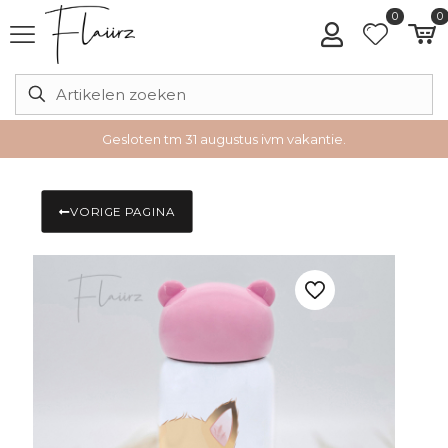
0
0
Gesloten tm 31 augustus ivm vakantie.
VORIGE PAGINA