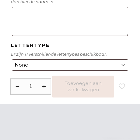
dan hier de naam in.
LETTERTYPE
Er zijn 11 verschillende lettertypes beschikbaar.
Drinkbeker
Toevoegen aan
winkelwagen
vos
2
aantal