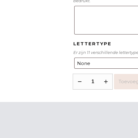
bedrukt.
LETTERTYPE
Er zijn 11 verschillende letterty
Kerst
Toevoeg
placemat
kerstelf
meisje
aantal