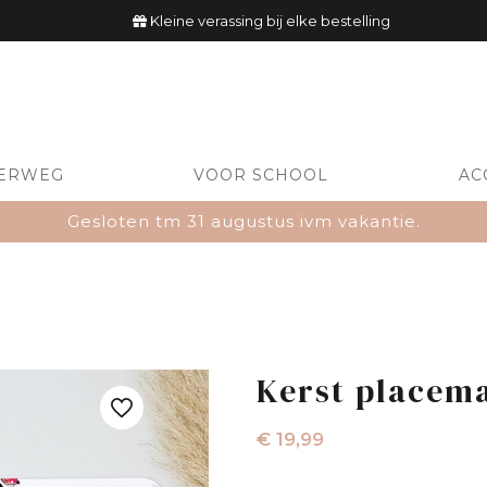
Kleine verassing bij elke bestelling
ERWEG
VOOR SCHOOL
AC
Gesloten tm 31 augustus ivm vakantie.
Kerst placema
€
19,99