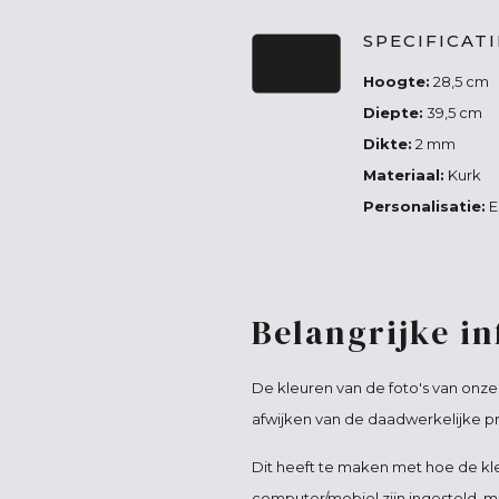
SPECIFICAT
Hoogte:
28,5 cm
Diepte:
39,5 cm
Dikte:
2 mm
Materiaal:
Kurk
Personalisatie:
E
Belangrijke i
De kleuren van de foto's van onz
afwijken van de daadwerkelijke p
Dit heeft te maken met hoe de kl
computer/mobiel zijn ingesteld, m