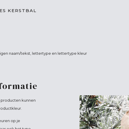
IES KERSTBAL
igen naam/tekst, lettertype en lettertype kleur
nformatie
e producten kunnen
roductkleur.
euren op je
aar ook het type