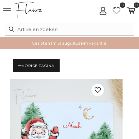
0
0
Gesloten tm 31 augustus ivm vakantie.
VORIGE PAGINA