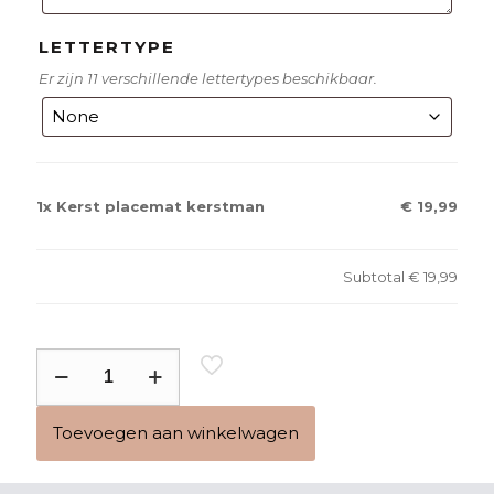
LETTERTYPE
Er zijn 11 verschillende lettertypes beschikbaar.
1x
Kerst placemat kerstman
€ 19,99
Subtotal
€ 19,99
Kerst
placemat
kerstman
Toevoegen aan winkelwagen
aantal