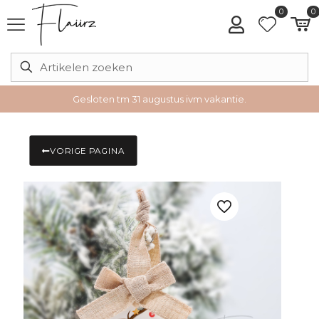
0
0
Gesloten tm 31 augustus ivm vakantie.
VORIGE PAGINA