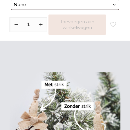
Kerstbal
Toevoegen aan
winkelwagen
kerst
hert
aantal