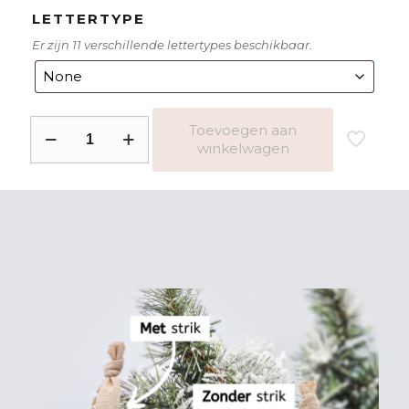
LETTERTYPE
Er zijn 11 verschillende lettertypes beschikbaar.
Kerstbal
Toevoegen aan
winkelwagen
kerstman
in
schoorsteen
aantal