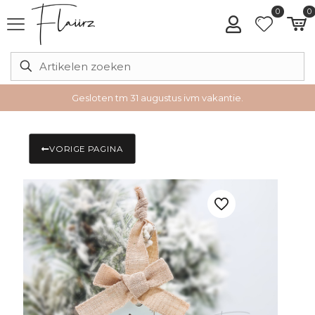
0
0
Gesloten tm 31 augustus ivm vakantie.
VORIGE PAGINA