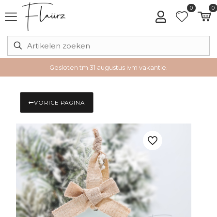
0
0
Gesloten tm 31 augustus ivm vakantie.
VORIGE PAGINA