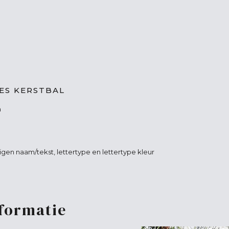
IES KERSTBAL
m
igen naam/tekst, lettertype en lettertype kleur
nformatie