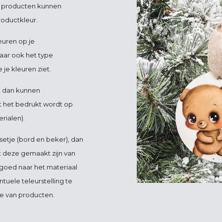
e producten kunnen
roductkleur.
euren op je
aar ook het type
je kleuren ziet.
, dan kunnen
t het bedrukt wordt op
rialen).
setje (bord en beker), dan
at deze gemaakt zijn van
d goed naar het materiaal
uele teleurstelling te
e van producten.