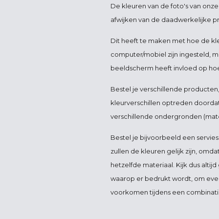
De kleuren van de foto's van onz
afwijken van de daadwerkelijke p
Dit heeft te maken met hoe de kl
computer/mobiel zijn ingesteld, m
beeldscherm heeft invloed op hoe 
Bestel je verschillende producten
kleurverschillen optreden doorda
verschillende ondergronden (mate
Bestel je bijvoorbeeld een servies
zullen de kleuren gelijk zijn, omd
hetzelfde materiaal. Kijk dus altij
waarop er bedrukt wordt, om event
voorkomen tijdens een combinati