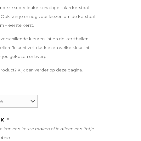
deze super leuke, schattige safari kerstbal
. Ook kun je er nog voor kiezen om de kerstbal
 + eerste kerst.
 verschillende kleuren lint en de kerstballen
llen. Je kunt zelf dus kiezen welke kleur lint jij
or jou gekozen ontwerp.
product? Kijk dan verder op deze pagina.
IK
*
e kan een keuze maken of je alleen een lintje
ebben.