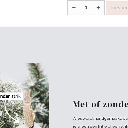
Kerstbal
Toevoeg
safari
2
aantal
Met of zonde
Alles wordt handgemaakt, du
je alleen een lintje of een stri