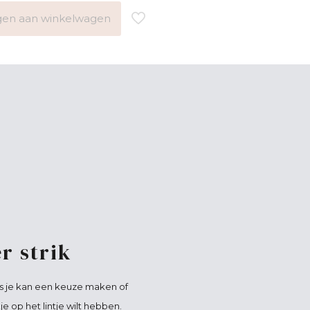
en aan winkelwagen
r strik
s je kan een keuze maken of
kje op het lintje wilt hebben.