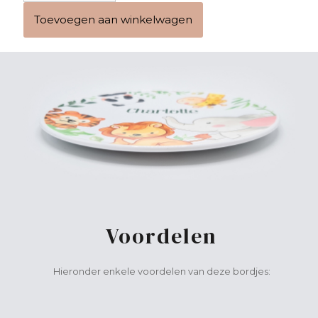
Ramadan
Toevoegen aan winkelwagen
bordje
met
naam
'baby
jongen'
aantal
Voordelen
Hieronder enkele voordelen van deze bordjes: