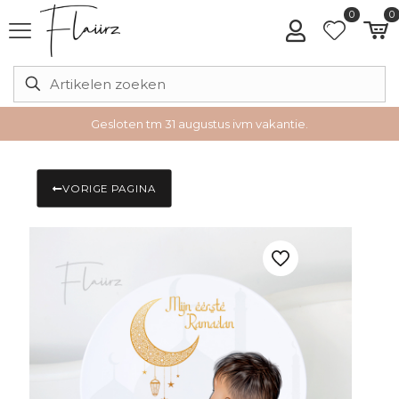
0
0
Gesloten tm 31 augustus ivm vakantie.
VORIGE PAGINA