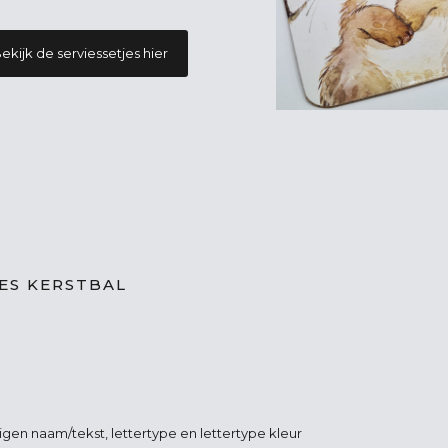
ekijk de serviessetjes hier
IES KERSTBAL
igen naam/tekst, lettertype en lettertype kleur