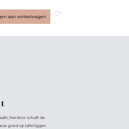
en aan winkelwagen
t
akt, hierdoor schuift de
deze goed op tafel liggen.