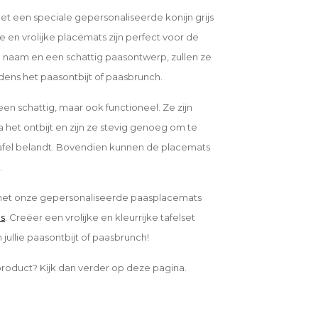
et een speciale gepersonaliseerde konijn grijs
e en vrolijke placemats zijn perfect voor de
en naam en een schattig paasontwerp, zullen ze
jdens het paasontbijt of paasbrunch.
een schattig, maar ook functioneel. Ze zijn
het ontbijt en zijn ze stevig genoeg om te
fel belandt. Bovendien kunnen de placemats
.
 met onze gepersonaliseerde paasplacemats
es
. Creëer een vrolijke en kleurrijke tafelset
jullie paasontbijt of paasbrunch!
product? Kijk dan verder op deze pagina.