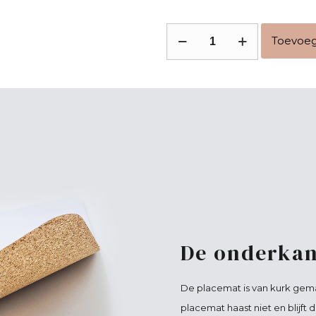
Paas
Toevoeg
placemat
konijn
grijs
bruin
aantal
De onderkan
De placemat is van kurk gema
placemat haast niet en blijft 