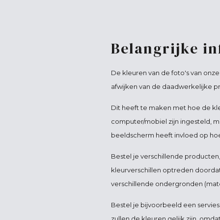
Belangrijke i
De kleuren van de foto's van onz
afwijken van de daadwerkelijke p
Dit heeft te maken met hoe de kl
computer/mobiel zijn ingesteld, m
beeldscherm heeft invloed op hoe 
Bestel je verschillende producten
kleurverschillen optreden doorda
verschillende ondergronden (mate
Bestel je bijvoorbeeld een servies
zullen de kleuren gelijk zijn, omd