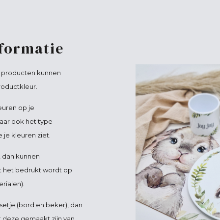
nformatie
e producten kunnen
roductkleur.
euren op je
aar ook het type
je kleuren ziet.
, dan kunnen
t het bedrukt wordt op
rialen).
setje (bord en beker), dan
at deze gemaakt zijn van