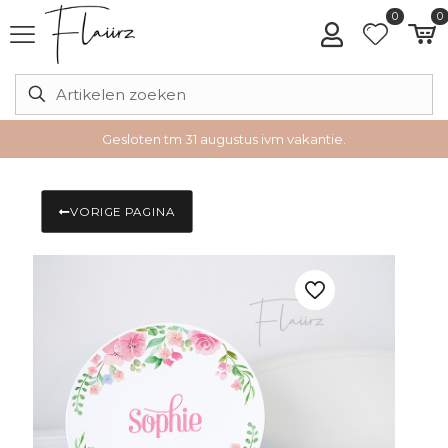
0
0
Gesloten tm 31 augustus ivm vakantie.
VORIGE PAGINA