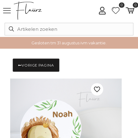
0
0
Gesloten tm 31 augustus ivm vakantie.
VORIGE PAGINA