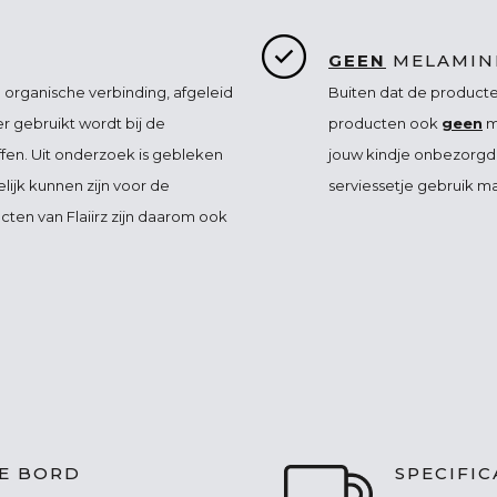
GEEN
MELAMIN
 organische verbinding, afgeleid
Buiten dat de producten
er gebruikt wordt bij de
producten ook
geen
m
ffen. Uit onderzoek is gebleken
jouw kindje onbezorgd v
lijk kunnen zijn voor de
serviessetje gebruik m
ten van Flaiirz zijn daarom ook
IE BORD
SPECIFIC