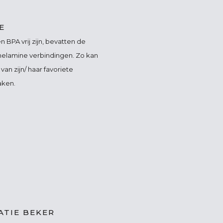
E
 BPA vrij zijn, bevatten de
elamine verbindingen. Zo kan
an zijn/ haar favoriete
aken.
ATIE BEKER