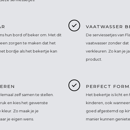
AR
VAATWASSER B
ns hun bord of beker om. Met dit
De serviessetjes van Fl
 geen zorgen te maken dat het
vaatwasser zonder dat 
het bordje als het bekertje kan
verkleuren. Zo kan je j
product.
SEREN
PERFECT FORM
helemaal zelf samen te stellen.
Het bekertje is licht en
druk en kies het gewenste
kinderen, ook wanneer 
 kleur. Zo maak je je
goed afgestemd op kin
aar je eigen wens.
manier kunnen geniete