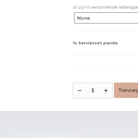
Er zijn 11 verschillende letterty
1x
Serviesset panda
Serviesset
Toevoeg
panda
aantal