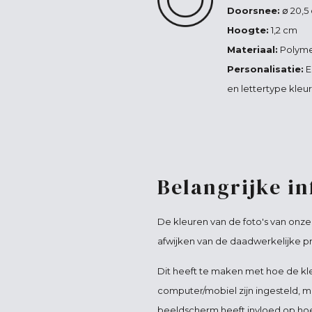
Doorsnee:
∅ 20,5
Hoogte:
1,2 cm
Materiaal:
Polyme
Personalisatie:
E
en lettertype kleur
Belangrijke i
De kleuren van de foto's van onz
afwijken van de daadwerkelijke p
Dit heeft te maken met hoe de kl
computer/mobiel zijn ingesteld, m
beeldscherm heeft invloed op hoe 