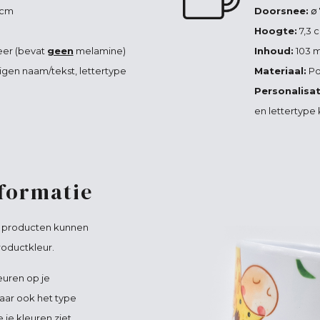
 cm
Doorsnee:
∅ 
Hoogte:
7,3 
er (bevat
geen
melamine)
Inhoud:
103 m
igen naam/tekst, lettertype
Materiaal:
Po
Personalisat
en lettertype 
nformatie
e producten kunnen
roductkleur.
euren op je
aar ook het type
je kleuren ziet.