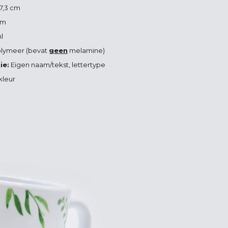
7,3 cm
cm
l
lymeer (bevat
geen
melamine)
ie:
Eigen naam/tekst, lettertype
kleur