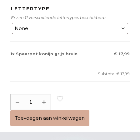
LETTERTYPE
Er zijn 11 verschillende lettertypes beschikbaar.
1x
Spaarpot konijn grijs bruin
€ 17,99
Subtotal
€ 17,99
Spaarpot
konijn
grijs
Toevoegen aan winkelwagen
bruin
aantal