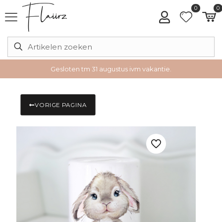
0
0
Gesloten tm 31 augustus ivm vakantie.
VORIGE PAGINA