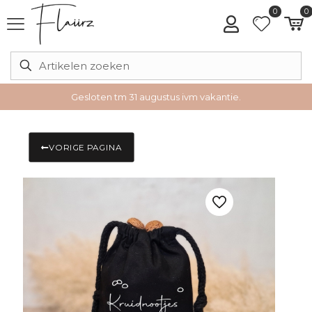
0
0
Gesloten tm 31 augustus ivm vakantie.
VORIGE PAGINA