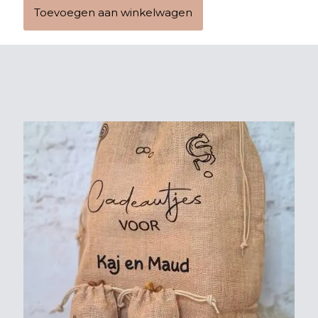
zakje
Toevoegen aan winkelwagen
met
naam
'Kruidnootjes
van'
aantal