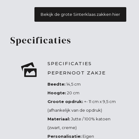
Bekijk de grote Sinterklaas zakken hier
Specificaties
SPECIFICATIES
PEPERNOOT ZAKJE
Beedte:
14,5 cm
Hoogte:
20 cm
Groote opdruk:
+- 11 cm x 9,5 cm
(afhankelijk van de opdruk)
Materiaal:
Jutte / 100% katoen
(zwart, creme)
Personalisatie:
Eigen