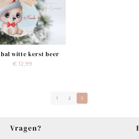
bal witte kerst beer
€
12,99
1
2
3
Vragen?