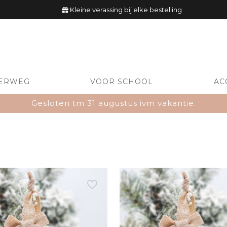
Kleine verassing bij elke bestelling
ERWEG
VOOR SCHOOL
AC
Gesloten tm 31 augustus ivm vakantie.