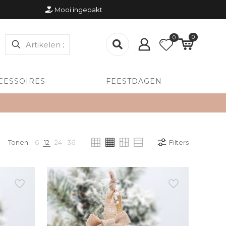
Mooi ingepakt
0
0
CESSOIRES
FEESTDAGEN
Tonen:
6
12
24
36
Filters