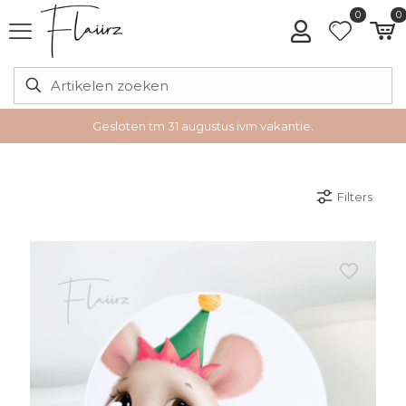
0
0
Gesloten tm 31 augustus ivm vakantie.
Filters