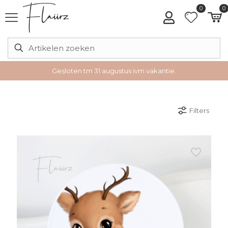
0
0
Gesloten tm 31 augustus ivm vakantie.
Filters