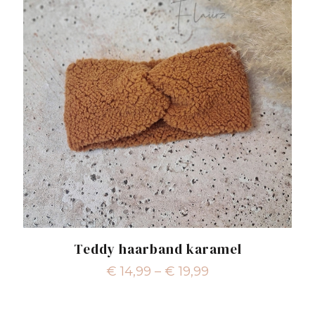
Teddy haarband karamel
€
14,99
–
€
19,99