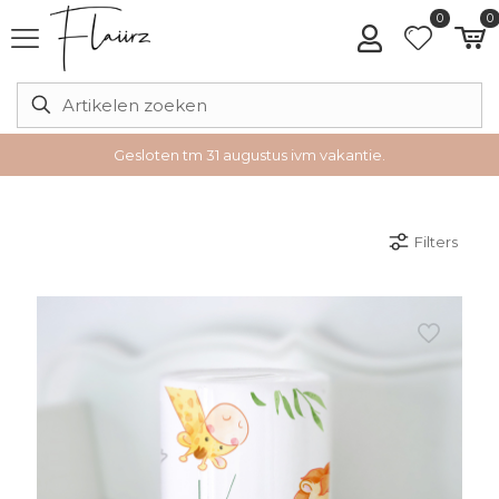
0
0
Gesloten tm 31 augustus ivm vakantie.
Filters