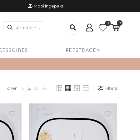
Mooi ingepakt
0
0
CESSOIRES
FEESTDAGEN
Tonen:
6
12
24
36
Filters