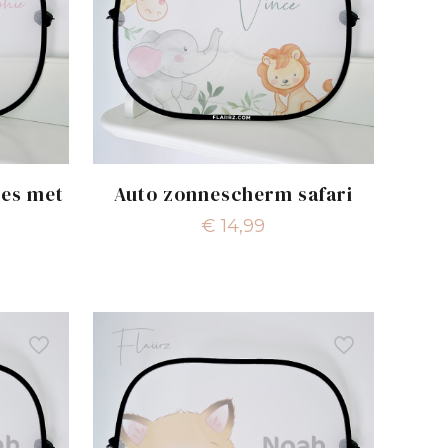
es met
Auto zonnescherm safari
€
14,99