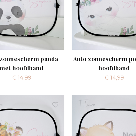
 zonnescherm panda
Auto zonnescherm po
met hoofdband
hoofdband
€
14,99
€
14,99