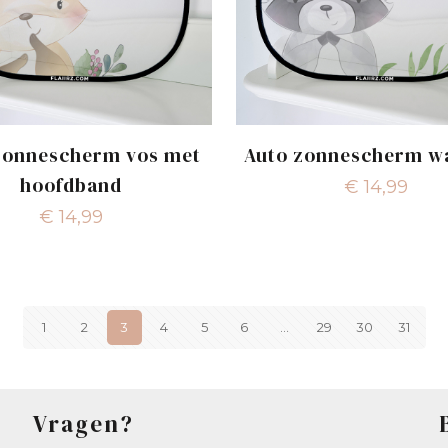
zonnescherm vos met
Auto zonnescherm w
hoofdband
€
14,99
€
14,99
1
2
3
4
5
6
…
29
30
31
Vragen?