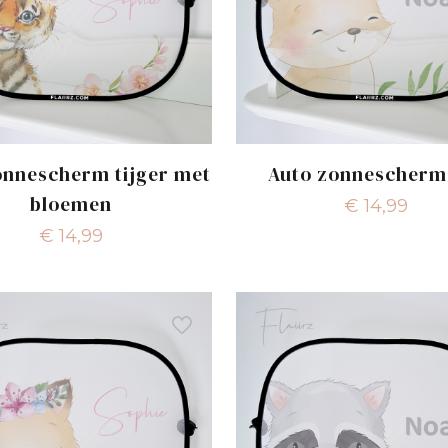
onnescherm tijger met
Auto zonnescherm
bloemen
€
14,99
€
14,99