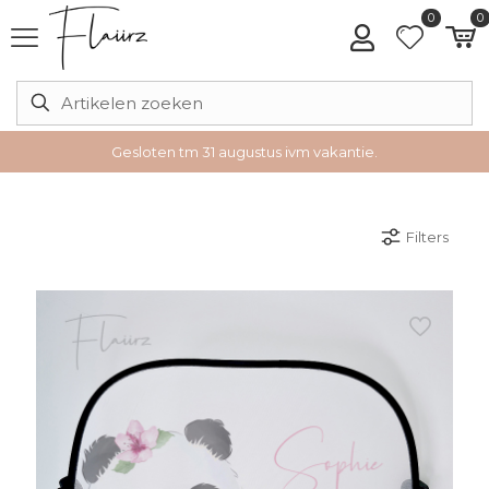
0
0
Gesloten tm 31 augustus ivm vakantie.
Filters