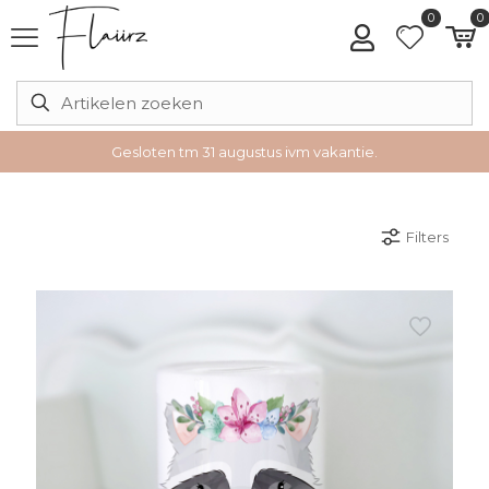
0
0
Gesloten tm 31 augustus ivm vakantie.
Filters